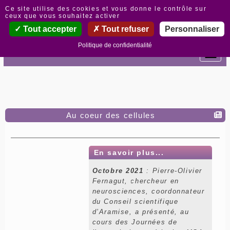
Panneau de gestion des cookies
Ce site utilise des cookies et vous donne le contrôle sur
ceux que vous souhaitez activer
Tout accepter
Tout refuser
Personnaliser
Politique de confidentialité
Au coeur des cellules
En savoir plus...
Octobre 2021
: Pierre-Olivier
Fernagut, chercheur en
neurosciences, coordonnateur
du Conseil scientifique
d’Aramise, a présenté, au
cours des Journées de