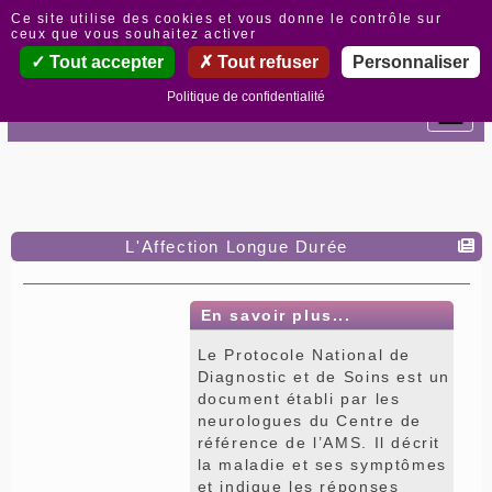
Panneau de gestion des cookies
Ce site utilise des cookies et vous donne le contrôle sur
ceux que vous souhaitez activer
Tout accepter
Tout refuser
Personnaliser
Politique de confidentialité
L'Affection Longue Durée
En savoir plus...
Le Protocole National de
Diagnostic et de Soins est un
document établi par les
neurologues du Centre de
référence de l’AMS. Il décrit
la maladie et ses symptômes
et indique les réponses