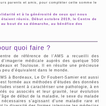
 leurs parents et amis, pour compléter cette somme le
.
lidarité et à la générosité de ceux qui nous
taient réunis. Début octobre 2019, le Centre de
er au bout de sa démarche, au bénéfice des
ur quoi faire ?
entre de référence de l’AMS a recueilli des
s, d’imagerie médicale auprès des quelque 500
rdeaux et Toulouse. Il en résulte une précieuse
a peu d’équivalent dans le monde.
AMS à Bordeaux, Le Dr Foubert-Samier est aussi
le est formée aux méthodes d’études des données
tudes visent à caractériser une pathologie, à en
lés ou associés et leur gravité, leur évolution
l’âge de début de la maladie, le sexe du malade
nécessaires s’agissant d’une maladie rare et
 la diversité des formes interroge les médecins