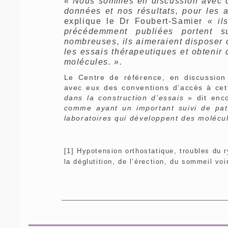
« Nous sommes en discussion avec de
données et nos résultats, pour les a
explique le Dr Foubert-Samier
« il
précédemment publiées portent 
nombreuses, ils aimeraient disposer 
les essais thérapeutiques et obtenir d
molécules. ».
Le Centre de référence, en discussion 
avec eux des conventions d’accès à ce
dans la construction d’essais
» dit enc
comme ayant un important suivi de pa
laboratoires qui développent des molécul
[1]
Hypotension orthostatique, troubles du r
la déglutition, de l’érection, du sommeil voi