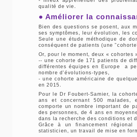
- mieux appréhender des problémat
qualité de vie.
●
Améliorer la connaiss
Bien des questions se posent, aux 
ses symptômes, leur évolution, les co
Seule une étude méthodique de don
conséquent de patients (une "cohorte
Or, pour le moment, deux « cohortes 
-- une cohorte de 171 patients de di
différentes équipes en Europe a pe
nombre d’évolutions-types,
- une cohorte américaine de quelque 
en 2015.
Pour le Dr Foubert-Samier, la cohorte
ans et concernant 500 malades, e
comporte un nombre important de pa
des personnes, de 4 ans en moyenne, 
dans la recherche des conditions et d
Grâce à un financement régional
statisticien, un travail de mise en fo