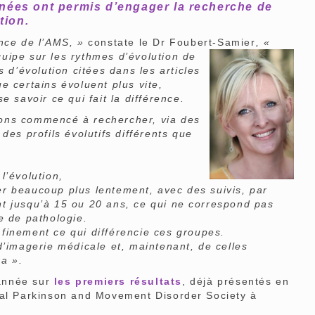
nées ont permis d’engager la recherche de
tion.
nce de l’AMS, »
constate le Dr Foubert-
Samier
, «
uipe sur les rythmes d’évolution de
s d’évolution citées dans les articles
e certains évoluent plus vite,
e savoir ce qui fait la différence.
ons commencé à rechercher, via des
des profils évolutifs différents que
l’évolution,
r beaucoup plus lentement, avec des suivis, par
t jusqu’à 15 ou 20 ans, ce qui ne correspond pas
e de pathologie.
finement ce qui différencie ces groupes.
d’imagerie médicale et, maintenant, de celles
a ».
 année sur
les premiers résultats
, déjà présentés en
nal Parkinson and Movement Disorder Society à