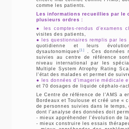
comme les patients.
Les informations recueillies par le
plusieurs ordres :
●
les comptes-rendus d'examens cl
visites des patients,
●
les questionnaires remplis par les 
quotidienne et leurs évoluti
[1]
dysautonomiques
. Ces données r
suivies au centre de référence son
niveau international par les spéc
Multiple System Atrophy Rating Scal
l’état des malades et permet de suivr
● les données d’imagerie médicale e
et 70 dosages de liquide céphalo-rach
Le Centre de référence de l’AMS a en
Bordeaux et Toulouse et créé une « c
de personnes suivies dans le temps, 
dont l’analyse des données doit perme
- mieux appréhender l’évolution de l
- mieux construire les essais thérape