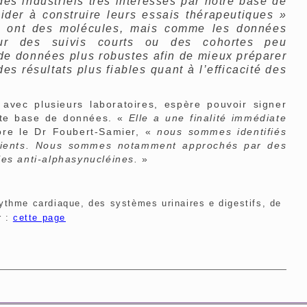
s industriels très intéressés par notre base de
ider à construire leurs essais thérapeutiques »
s ont des molécules, mais comme les données
sur des suivis courts ou des cohortes peu
de données plus robustes afin de mieux préparer
es résultats plus fiables quant à l’efficacité des
avec plusieurs laboratoires, espère pouvoir signer
tte base de données. «
Elle a une finalité immédiate
ore le Dr Foubert-Samier, «
nous sommes identifiés
tients. Nous sommes notamment approchés par des
es anti-alphasynucléines.
»
ythme cardiaque, des systèmes urinaires e digestifs, de
r :
cette page