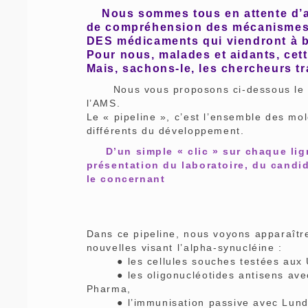
Nous sommes tous en attente d’a
de compréhension des mécanismes d
DES médicaments qui viendront à b
Pour nous, malades et aidants, cett
Mais, sachons-le, les chercheurs tr
Nous vous proposons ci-dessous le «
l’AMS.
Le « pipeline », c’est l’ensemble des mo
différents du développement.
D’un simple « clic » sur chaque lign
présentation du laboratoire, du candi
le concernant
Dans ce pipeline, nous voyons apparaître
nouvelles visant l’alpha-synucléine :
● les cellules souches testées aux U
● les oligonucléotides antisens avec l
Pharma,
● l’immunisation passive avec Lundb