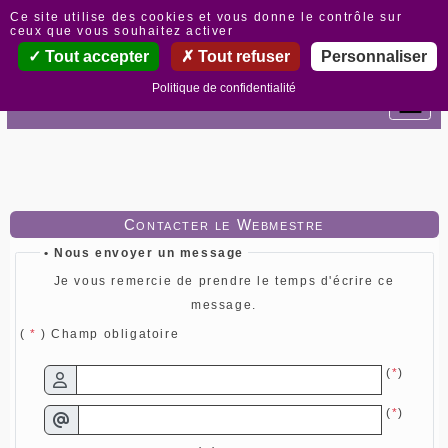
Panneau de gestion des cookies
Ce site utilise des cookies et vous donne le contrôle sur
ceux que vous souhaitez activer
Tout accepter
Tout refuser
Personnaliser
Politique de confidentialité
Contacter le Webmestre
• Nous envoyer un message
Je vous remercie de prendre le temps d'écrire ce
message.
(
*
) Champ obligatoire
(
*
)
(
*
)