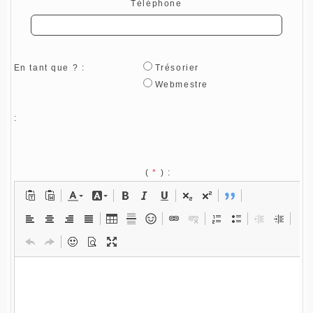
Téléphone
En tant que ? :
Trésorier
Webmestre
:
(
*
) :