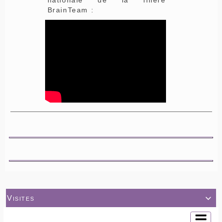
BrainTeam :
Visites
