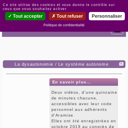
Panneau de gestion des cookies
Ce site utilise des cookies et vous donne le contrôle sur
ceux que vous souhaitez activer
Tout accepter
Tout refuser
Personnaliser
Politique de confidentialité
La dysautonomie / Le système autonome
En savoir plus...
Deux vidéos, d’une quinzaine
de minutes chacune,
accessibles avec leur code
personnel aux adhérents
d’Aramise.
Elles ont été enregistrées en
octobre 2019 au congrès de