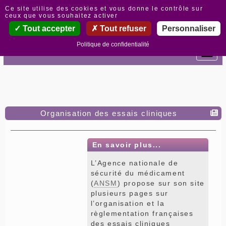
Panneau de gestion des cookies
Ce site utilise des cookies et vous donne le contrôle sur
ceux que vous souhaitez activer
Tout accepter
Tout refuser
Personnaliser
Politique de confidentialité
Organisation des essais cliniques
En savoir plus...
L’Agence nationale de
sécurité du médicament
(
ANSM
) propose sur son site
plusieurs pages sur
l’organisation et la
règlementation françaises
des essais cliniques