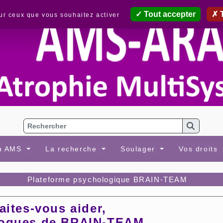
Tout accepter
T
sur ceux que vous souhaitez activer
au AMS
La recherche
Soulager
Vos droits
Plateforme psychologique BRAIN-TEAM
aites-vous aider,
ologues de BRAIN-TEAM